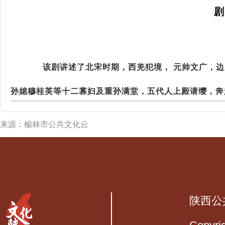
剧
该剧讲述了北宋时期，西羌犯境， 元帅文广，
孙媳穆桂英等十二寡妇及重孙满堂，五代人上殿请缨，奔
来源：榆林市公共文化云
陕西公