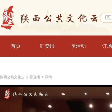
首页
汇资讯
享活动
订场
陕西公共文化云
看直播
详情