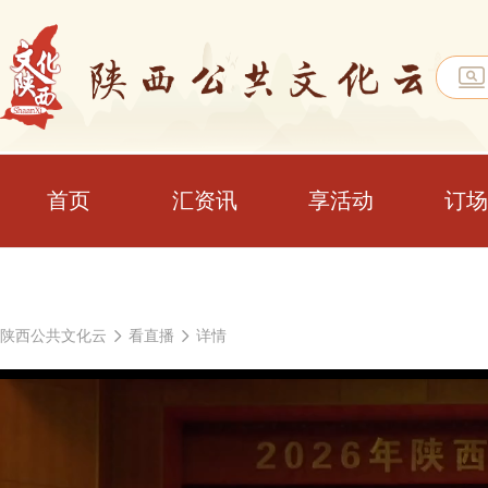
首页
汇资讯
享活动
订场
陕西公共文化云
看直播
详情