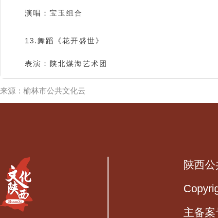
演唱：宝玉组合
13.舞蹈《花开盛世》
表演：陕北煤海艺术团
来源：榆林市公共文化云
陕西公
Copyri
主备案号