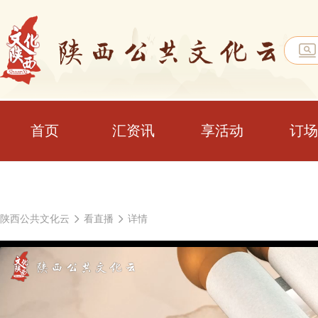
首页
汇资讯
享活动
订场
陕西公共文化云
看直播
详情