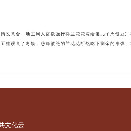
娃情投意合，地主周人富欲强行将兰花花嫁给傻儿子周银豆冲
杨五娃误食了毒馍，悲痛欲绝的兰花花断然吃下剩余的毒馍。
共文化云