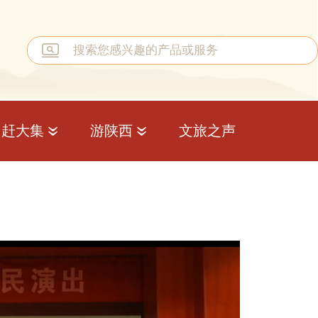
赶大集
游陕西
文旅之声