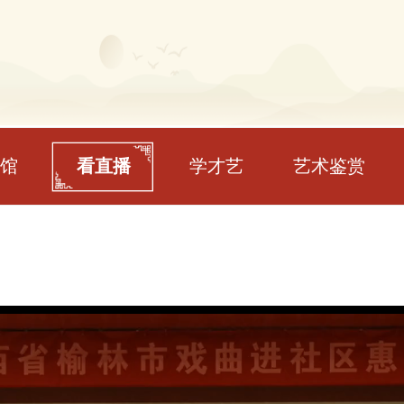
馆
看直播
学才艺
艺术鉴赏