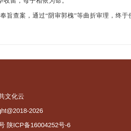
华收留，母子相依为命。
拯奉旨查案，通过
“阴审郭槐”等曲折审理，终
共文化云
ght@2018-2026
 陕ICP备16004252号-6