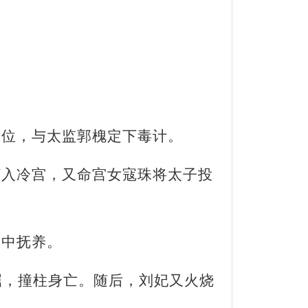
后位，与太监郭槐定下毒计。
打入冷宫，又命宫女寇珠将太子投
宫中抚养。
屈，撞柱身亡。随后，刘妃又火烧