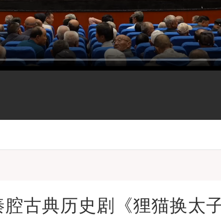
秦腔古典历史剧《狸猫换太