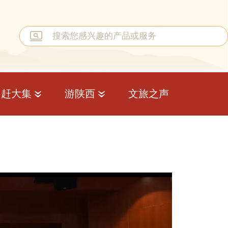
赶大集
游陕西
文旅之声