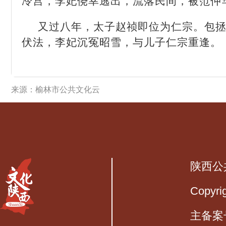
冷宫，李妃侥幸逃出，流落民间，被范仲
又过八年，太子赵祯即位为仁宗。包
伏法，李妃沉冤昭雪，与儿子仁宗重逢。
来源：榆林市公共文化云
陕西公
Copyri
主备案号