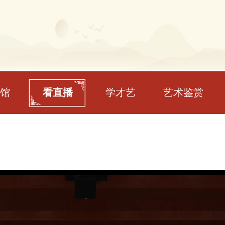
馆
看直播
学才艺
艺术鉴赏