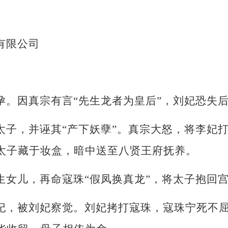
有限公司
孕。因真宗有言
“先生龙者为皇后”，刘妃恐失
太子，并诬其
“产下妖孽”。真宗大怒，将李妃
太子藏于妆盒，暗中送至八贤王府抚养。
生女儿，再命寇珠
“假凤换真龙”，将太子抱回
妃，被刘妃察觉。刘妃拷打寇珠，寇珠宁死不