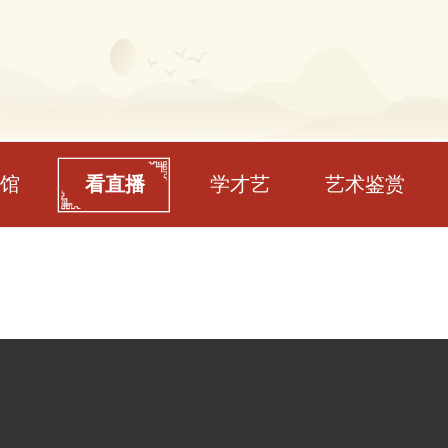
馆
看直播
学才艺
艺术鉴赏