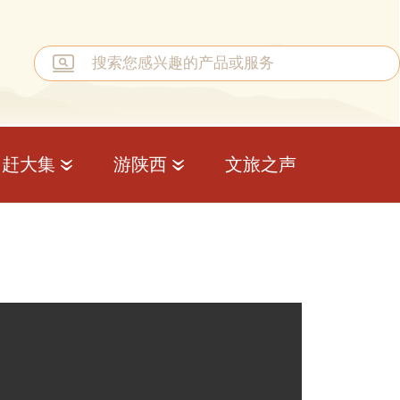
赶大集
游陕西
文旅之声