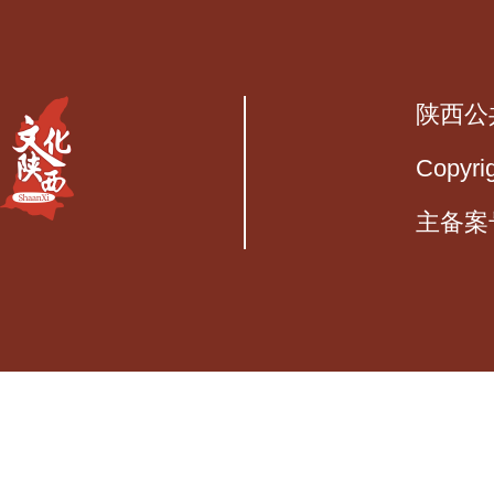
陕西公
Copyri
主备案号