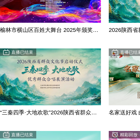
榆林市横山区百姓大舞台 2025年颁奖暨
2026陕西
2026年度启动仪式
歌 “我与朱
活动
直播已结束
直播已结
“三秦四季·大地欢歌”2026陕西省群众文
名家送好戏
化节精彩启幕
乡村精品剧
区站
直播已结束
精彩回放