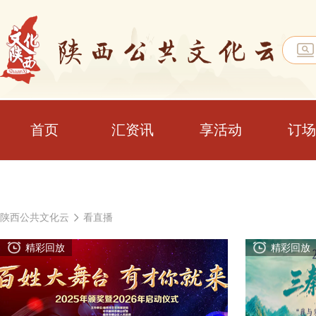
首页
汇资讯
享活动
订场
陕西公共文化云
看直播
精彩回放
精彩回放