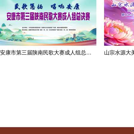
安康市第三届陕南民歌大赛成人组总决
山宗水源大美
赛
国“四季村
五省（区）“