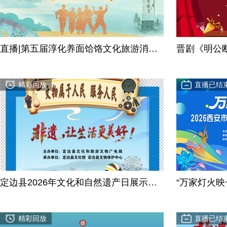
直播|第五届淳化养面饸饹文化旅游消费
晋剧《明公
季“乐享养乡 艺绘乡村”文艺汇演
精彩回放
直播已结
定边县2026年文化和自然遗产日展示展
“万家灯火映
演活动
群众文化活
精彩回放
直播已结