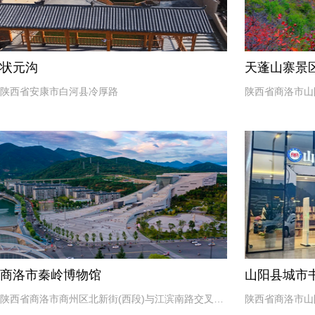
状元沟
天蓬山寨景
陕西省安康市白河县冷厚路
陕西省商洛市山
银台山梁上
商洛市秦岭博物馆
山阳县城市
陕西省商洛市商州区北新街(西段)与江滨南路交叉口
陕西省商洛市山
东北180米
米