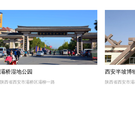
灞桥湿地公园
西安半坡博
陕西省西安市灞桥区灞柳一路
陕西省西安市灞