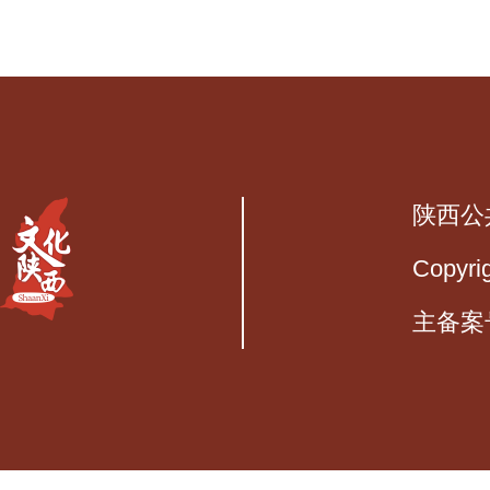
陕西公
Copyri
主备案号